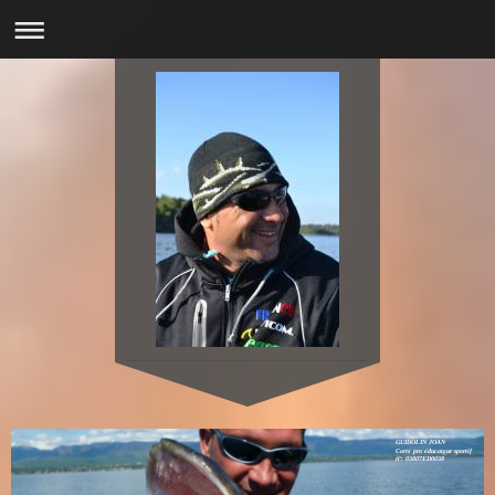
GUIDOLIN JOAN
Carte pro éducateur sportif
n°: 03807ED0038