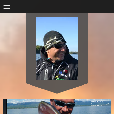
GUIDOLIN JOAN
Carte pro éducateur sportif
n°: 03807ED0038