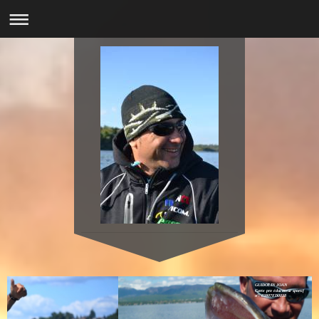
GUIDOLIN JOAN
Carte pro éducateur sportif
n°: 03807ED0038