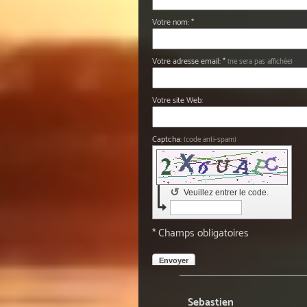
Votre nom: *
Votre adresse email: *
(ne sera pas affichée)
Votre site Web:
Captcha:
(code anti-spam)
↺
Veuillez entrer le code.
* Champs obligatoires
Envoyer
Sebastien