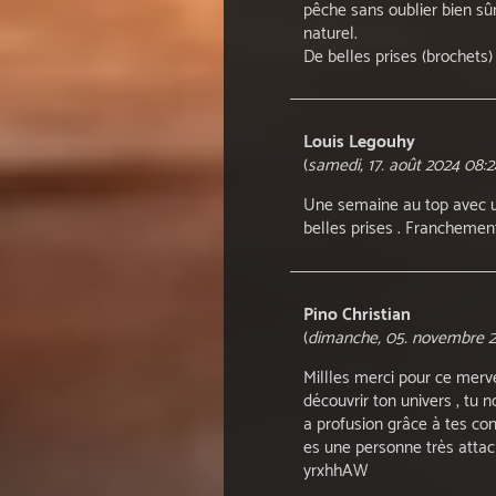
pêche sans oublier bien sû
naturel.
De belles prises (brochets
Louis Legouhy
(
samedi, 17. août 2024 08:2
Une semaine au top avec u
belles prises . Franchement 
Pino Christian
(
dimanche, 05. novembre 2
Millles merci pour ce merv
découvrir ton univers , tu
a profusion grâce à tes cons
es une personne très attach
yrxhhAW